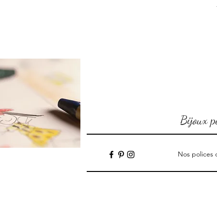
Bijoux p
Nos polices 
Boutique
/
Bijoux femme